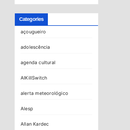
Categories
açougueiro
adolescência
agenda cultural
AIKillSwitch
alerta meteorológico
Alesp
Allan Kardec