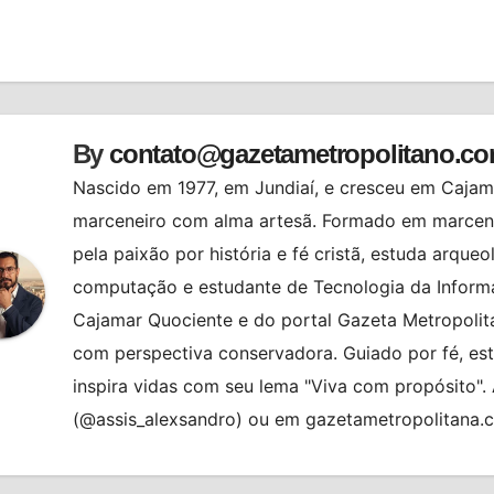
st
By
contato@gazetametropolitano.c
Nascido em 1977, em Jundiaí, e cresceu em Cajama
marceneiro com alma artesã. Formado em marcenar
pela paixão por história e fé cristã, estuda arqueo
computação e estudante de Tecnologia da Informa
Cajamar Quociente e do portal Gazeta Metropolita
com perspectiva conservadora. Guiado por fé, es
inspira vidas com seu lema "Viva com propósito"
(@assis_alexsandro) ou em gazetametropolitana.