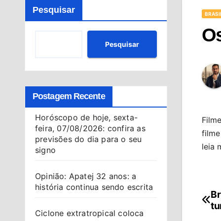
Pesquisar
BRASI
Os
Pesquisar
Postagem Recente
Horóscopo de hoje, sexta-
Filme
feira, 07/08/2026: confira as
filme
previsões do dia para o seu
leia 
signo
Opinião: Apatej 32 anos: a
história continua sendo escrita
Br
Na
tu
Ciclone extratropical coloca
de