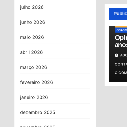
julho 2026
Publi
junho 2026
BRASIL
OSASC
Opin
maio 2026
anos
cont
abril 2026
AGO
CONT
março 2026
O.CO
fevereiro 2026
janeiro 2026
dezembro 2025