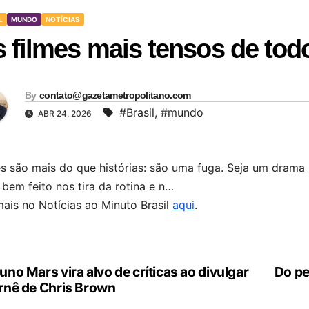
L
MUNDO
NOTÍCIAS
 filmes mais tensos de to
By
contato@gazetametropolitano.com
#Brasil
,
#mundo
ABR 24, 2026
s são mais do que histórias: são uma fuga. Seja um drama r
 bem feito nos tira da rotina e n…
mais no Notícias ao Minuto Brasil
aqui
.
uno Mars vira alvo de críticas ao divulgar
Do pe
vegação
rnê de Chris Brown