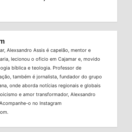
om
r, Alexsandro Assis é capelão, mentor e
ia, lecionou o oficio em Cajamar e, movido
logia bíblica e teologia. Professor de
ção, também é jornalista, fundador do grupo
na, onde aborda notícias regionais e globais
toicismo e amor transformador, Alexsandro
. Acompanhe-o no Instagram
com.
BRASIL
BRASILEIRO FEMININO
CIDADES