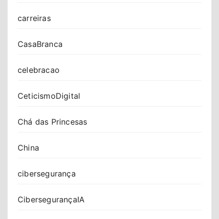
carreiras
CasaBranca
celebracao
CeticismoDigital
Chá das Princesas
China
cibersegurança
CibersegurançaIA