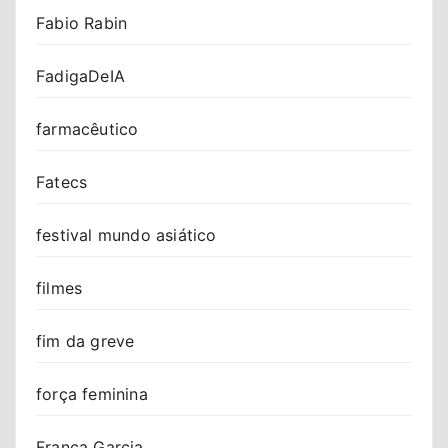
Fabio Rabin
FadigaDeIA
farmacêutico
Fatecs
festival mundo asiático
filmes
fim da greve
força feminina
Franca Garcia