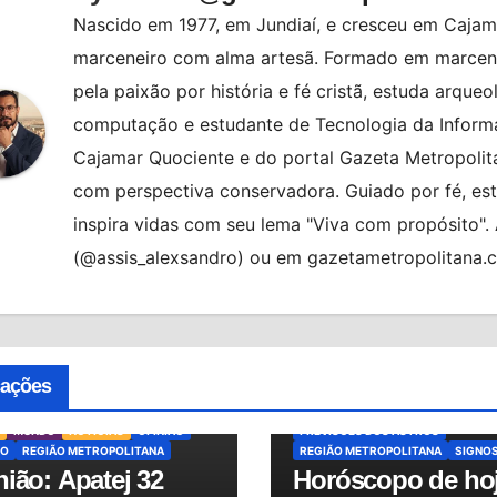
Nascido em 1977, em Jundiaí, e cresceu em Cajama
marceneiro com alma artesã. Formado em marcenar
pela paixão por história e fé cristã, estuda arqueo
computação e estudante de Tecnologia da Informa
Cajamar Quociente e do portal Gazeta Metropolita
com perspectiva conservadora. Guiado por fé, es
inspira vidas com seu lema "Viva com propósito"
(@assis_alexsandro) ou em gazetametropolitana.
ALMANAQUE
BRASIL
HORÓSCO
HORÓSCOPO DE HOJE
cações
HORÓSCOPO DO DIA
MUNDO
NO
OSASCO
PREVISÕES
MUNDO
NOTÍCIAS
OPINIÃO
PREVISÕES DOS ASTROS
O
REGIÃO METROPOLITANA
REGIÃO METROPOLITANA
SIGNO
ião: Apatej 32
Horóscopo de hoj