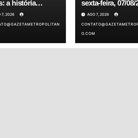
: a história
sexta-feira, 07/08/
inua sendo escrita
confira as previs
 7, 2026
AGO 7, 2026
do dia para o seu
ATO@GAZETAMETROPOLITAN
signo
CONTATO@GAZETAMETROP
M
O.COM