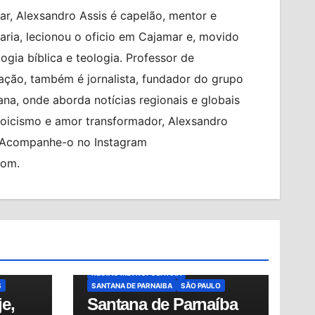
r, Alexsandro Assis é capelão, mentor e
ia, lecionou o oficio em Cajamar e, movido
logia bíblica e teologia. Professor de
ção, também é jornalista, fundador do grupo
na, onde aborda notícias regionais e globais
toicismo e amor transformador, Alexsandro
. Acompanhe-o no Instagram
com.
BRASIL
BRASILEIRO FEMININO
CIDADES
ENTRADA GRATUITA
ESPORTES
PO
ESTÁDIO MUNICIPAL PREFEITO GABRIEL
MARQUES DA SILVA
TÍCIAS
FUTEBOL FEMININO
MUNDO
NOTÍCIAS
OSASCO
RED BULL BRAGANTINO
REGIÃO METROPOLITANA
S
SANTANA DE PARNAIBA
SÃO PAULO
e,
Santana de Parnaíba