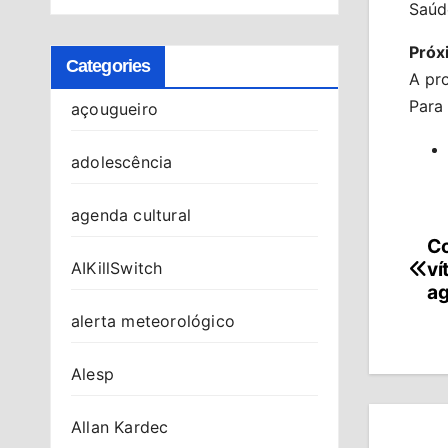
Saúde
Próx
Categories
A pr
Para 
açougueiro
adolescência
agenda cultural
Co
Na
ví
AIKillSwitch
de
ag
alerta meteorológico
Po
Alesp
Allan Kardec