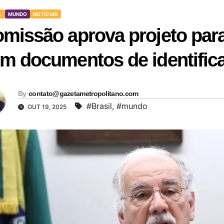
L
MUNDO
NOTÍCIAS
missão aprova projeto para
m documentos de identific
By
contato@gazetametropolitano.com
#Brasil
,
#mundo
OUT 19, 2025