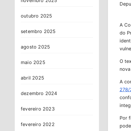
novembro 2025
Deput
outubro 2025
A Co
setembro 2025
do P
ident
agosto 2025
vulne
O tex
maio 2025
nova
abril 2025
A co
278/
dezembro 2024
confo
integ
fevereiro 2023
Por f
fevereiro 2022
poden