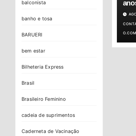
anos
balconista
cont
AGO
banho e tosa
CONT
O.CO
BARUERI
bem estar
Bilheteria Express
Brasil
Brasileiro Feminino
cadeia de suprimentos
Caderneta de Vacinação