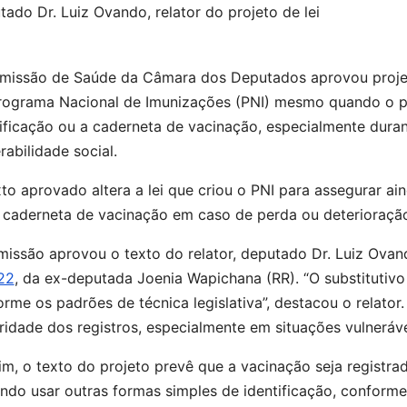
ado Dr. Luiz Ovando, relator do projeto de lei
missão de Saúde da Câmara dos Deputados aprovou projeto
rograma Nacional de Imunizações (PNI) mesmo quando o p
ificação ou a caderneta de vacinação, especialmente dura
rabilidade social.
to aprovado altera a lei que criou o PNI para assegurar a
 caderneta de vacinação em caso de perda ou deterioraç
missão aprovou o texto do relator, deputado Dr. Luiz Ova
22
, da ex-deputada Joenia Wapichana (RR). “O
substitutivo
rme os padrões de técnica legislativa”, destacou o relator. 
ridade dos registros, especialmente em situações vulneráve
im, o texto do projeto prevê que a vacinação seja registr
do usar outras formas simples de identificação, conforme 