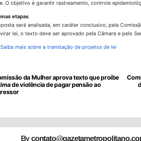
. O objetivo é garantir rastreamento, controle epidemioló
imas etapas
oposta será analisada, em
caráter conclusivo
, pela Comissã
virar lei, o texto deve ser aprovado pela Câmara e pelo Se
Saiba mais sobre a tramitação de projetos de lei
missão da Mulher aprova texto que proíbe
Comi
vegação
tima de violência de pagar pensão ao
d
ressor
st
By
contato@gazetametropolitano.c