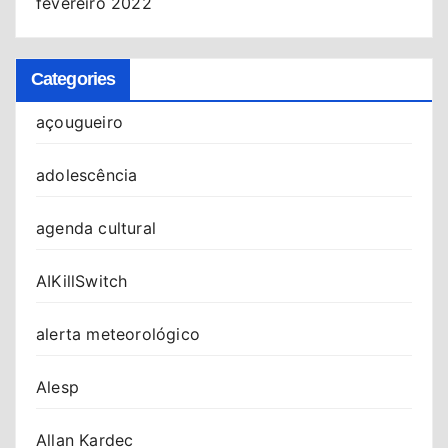
fevereiro 2022
Categories
açougueiro
adolescência
agenda cultural
AIKillSwitch
alerta meteorológico
Alesp
Allan Kardec