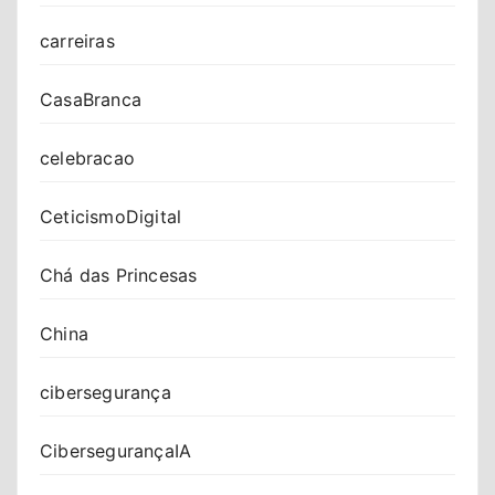
carreiras
CasaBranca
celebracao
CeticismoDigital
Chá das Princesas
China
cibersegurança
CibersegurançaIA