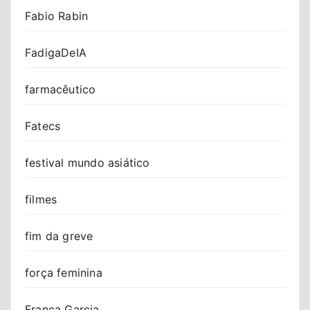
Fabio Rabin
FadigaDeIA
farmacêutico
Fatecs
festival mundo asiático
filmes
fim da greve
força feminina
Franca Garcia