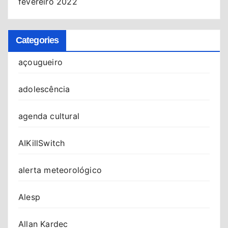
fevereiro 2022
Categories
açougueiro
adolescência
agenda cultural
AIKillSwitch
alerta meteorológico
Alesp
Allan Kardec