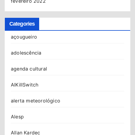
fevereiro 2022
Categories
açougueiro
adolescência
agenda cultural
AIKillSwitch
alerta meteorológico
Alesp
Allan Kardec