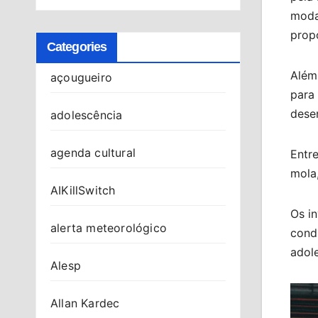
moda
propo
Categories
Além
açougueiro
para 
dese
adolescência
agenda cultural
Entre
mola,
AIKillSwitch
Os i
alerta meteorológico
cond
adol
Alesp
Allan Kardec