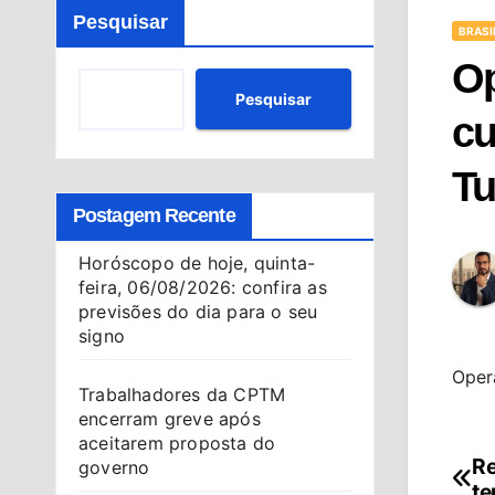
Pesquisar
BRASI
Op
Pesquisar
cu
T
Postagem Recente
Horóscopo de hoje, quinta-
feira, 06/08/2026: confira as
previsões do dia para o seu
signo
Opera
Trabalhadores da CPTM
encerram greve após
aceitarem proposta do
Re
Na
governo
te