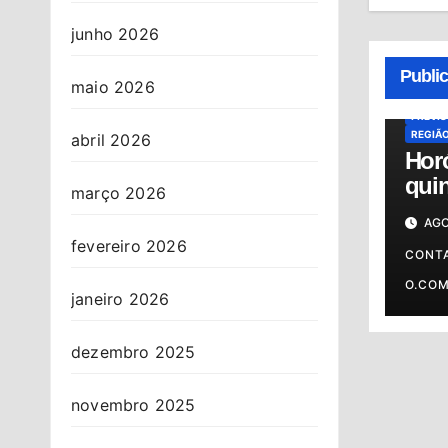
junho 2026
ALMAN
HORÓS
Publi
HORÓS
maio 2026
OSASC
PREVI
REGIÃ
abril 2026
Hor
quin
março 2026
06/0
AGO
prev
fevereiro 2026
o s
CONT
O.CO
janeiro 2026
dezembro 2025
novembro 2025