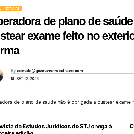
L
NOTÍCIAS
eradora de plano de saúde 
stear exame feito no exterio
urma
By
contato@gazetametropolitano.com
SET 12, 2025
dora de plano de saúde não é obrigada a custear exame fe
vista de Estudos Jurídicos do STJ chega à
C
vegação
rceira edição