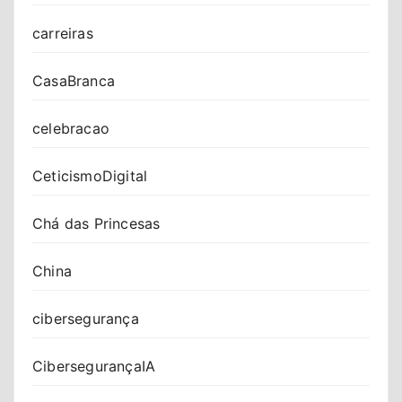
carreiras
CasaBranca
celebracao
CeticismoDigital
Chá das Princesas
China
cibersegurança
CibersegurançaIA