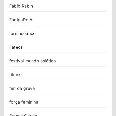
Fabio Rabin
FadigaDeIA
farmacêutico
Fatecs
festival mundo asiático
filmes
fim da greve
força feminina
Franca Garcia